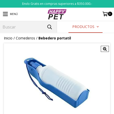
Envío Gratis en compras superiores a $350.000.-
0
MENÚ
PRODUCTOS
Inicio
/
Comederos
/
Bebedero portatil