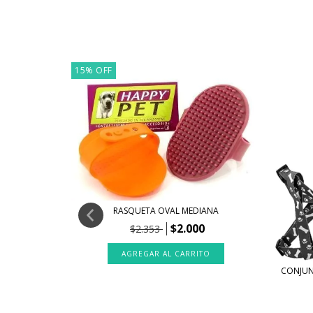
15
%
OFF
RASQUETA OVAL MEDIANA
$2.000
$2.353
CONJUN
ES LARGOS