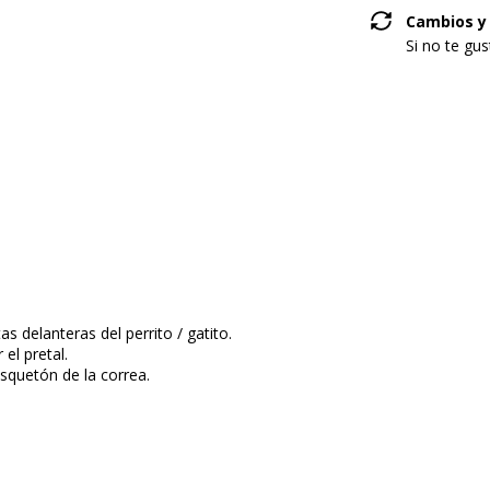
Cambios y
Si no te gu
s delanteras del perrito / gatito.
r el pretal.
squetón de la correa.