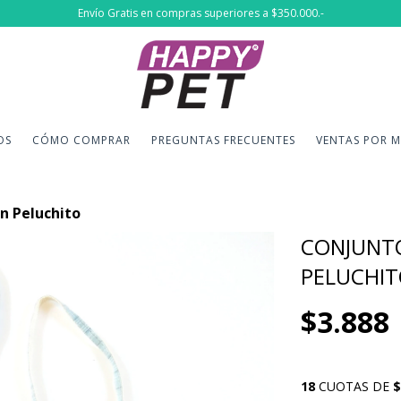
Envío Gratis en compras superiores a $350.000.-
OS
CÓMO COMPRAR
PREGUNTAS FRECUENTES
VENTAS POR 
n Peluchito
CONJUNTO
PELUCHI
$3.888
18
CUOTAS DE
$