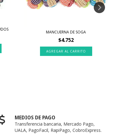
UDOS
MANCUERNA DE SOGA
MORDILLO P
$4.752
MEDIOS DE PAGO
Transferencia bancaria, Mercado Pago,
UALA, PagoFacil, RapiPago, CobroExpress.