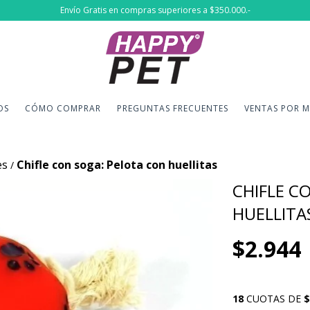
Envío Gratis en compras superiores a $350.000.-
OS
CÓMO COMPRAR
PREGUNTAS FRECUENTES
VENTAS POR 
es
Chifle con soga: Pelota con huellitas
/
CHIFLE C
HUELLITA
$2.944
18
CUOTAS DE
$