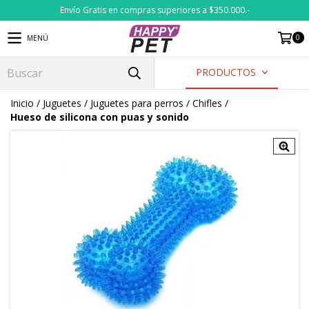
Envío Gratis en compras superiores a $350.000.-
0
MENÚ
PRODUCTOS
Inicio
/
Juguetes
/
Juguetes para perros
/
Chifles
/
Hueso de silicona con puas y sonido